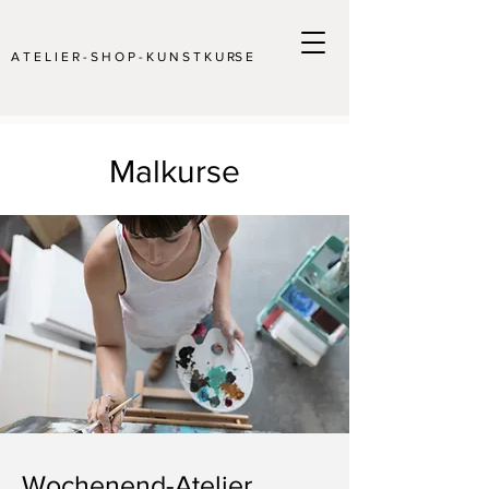
A T E L I E R - S H O P - K U N S T K U RS E
Malkurse
Wochenend-Atelier