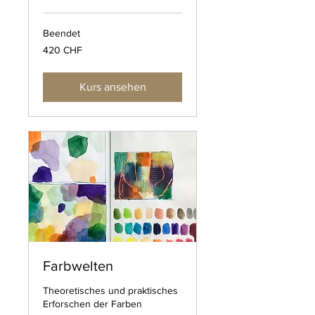
Beendet
420
420 CHF
Schweizer
Franken
Kurs ansehen
Farbwelten
Theoretisches und praktisches
Erforschen der Farben