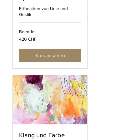
Erforschen von Linie und
Gestik
Beendet
420
420 CHF
Schweizer
Franken
Kurs ansehen
Klang und Farbe