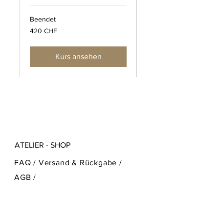
Beendet
420
420 CHF
Schweizer
Franken
Kurs ansehen
ATELIER - SHOP
FAQ /
Versand & Rückgabe /
AGB
/
Zahlungsmethoden
Cookies